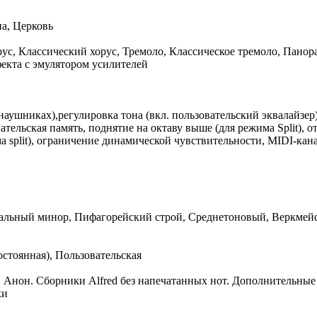
на, Церковь
рус, Классический хорус, Тремоло, Классическое тремоло, Панор
екта с эмулятором усилителей
ушниках),регулировка тона (вкл. пользовательский эквалайзер)
ательская память, поднятие на октаву выше (для режима Split), от
а split), ограничение динамической чувствительности, MIDI-кана
ральный минор, Пифагорейский строй, Среднетоновый, Веркмейс
остоянная), Пользовательская
Анон. Сборники Alfred без напечатанных нот. Дополнительные уп
ки