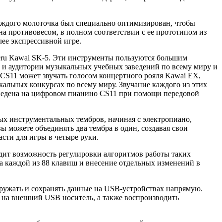
каждого молоточка был специально оптимизирован, чтобы
а противовесом, в полном соответствии с ее прототипом из
лее экспрессивной игре.
geru Kawai SK-5. Эти инструменты пользуются большим
ы и аудитории музыкальных учебных заведений по всему миру и
CS11 может звучать голосом концертного рояля Kawai EX,
альных конкурсах по всему миру. Звучание каждого из этих
зведена на цифровом пианино CS11 при помощи передовой
х инструментальных тембров, начиная с электропиано,
ы можете объединять два тембра в один, создавая свои
асти для игры в четыре руки.
ит возможность регулировки алгоритмов работы таких
ка каждой из 88 клавиш и внесение отдельных изменений в
гружать и сохранять данные на USB-устройствах напрямую.
 на внешний USB носитель, а также воспроизводить