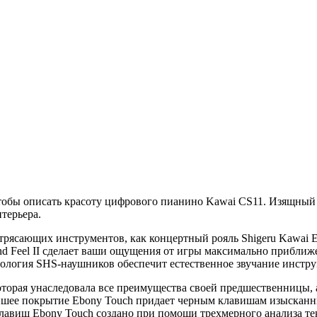
, чтобы описать красоту цифрового пианино Kawai CS11. Изящн
терьера.
трясающих инструментов, как концертный рояль Shigeru Kawai 
and Feel II сделает ваши ощущения от игры максимально прибли
нология SHS-наушников обеспечит естественное звучание инстру
оторая унаследовала все преимущества своей предшественницы, 
шее покрытие Ebony Touch придает черным клавишам изысканны
клавиш Ebony Touch создано при помощи трехмерного анализа те