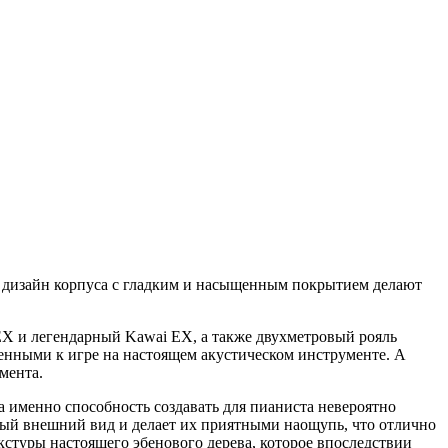
ый дизайн корпуса с гладким и насыщенным покрытием делают
EX и легендарный Kawai EX, а также двухметровый рояль
женными к игре на настоящем акустическом инструменте. А
мента.
а именно способность создавать для пианиста невероятно
й внешний вид и делает их приятными наощупь, что отлично
кстуры настоящего эбенового дерева, которое впоследствии