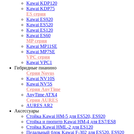
Kawai KDP120
Kawai KDP75
ES cерия
Kawai ES920
Kawai ES520
Kawai ES120
Kawai ES60
MP серия
Kawai MP11SE
Kawai MP7SE
VPC серия
Kawai VPC1
Гибридные пианино
Серия Novus
Kawai NV10S
Kawai NV5S
Серия AnyTime
AnyTime ATX4
Серия AURES
AURES AR2
Аксессуары
Стойка Kawai HM-5 для ES520, ES920
Cтойка и пюпитр Kawai HM-4 для ES7/ES8
Стойка Kawai HML-2 для ES120
Педальный блок Kawai F-302 для ES520, ES920