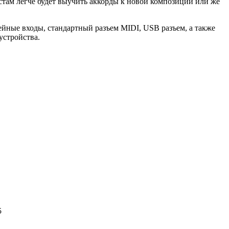
там легче будет выучить аккорды к новой композиции или же
йные входы, стандартный разъем MIDI, USB разъем, а также
устройства.
5