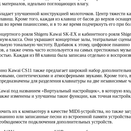
х материалов, идеально поглощающих влагу.
 обладает улучшенной конструкцией молоточков. Центр тяжести 
виш. Кроме того, каждая из клавиш от басов до верхов оснащен
ш во время пианиссимо, и в то же время подчеркнуть его при бо
нцертного рояля Shigeru Kawai SK-EX и кабинетного рояля Shi
миум-класса. Они украшают концертные залы, театральные сцен
ьную тональную чистоту. Вдобавок к этому, цифровое пианино 
, а также очень часто используется на самых престижных музык
ностью. Каждая из 88 клавиш была записана отдельно и воспрои
но Kawai CS11 также предлагает широкий набор дополнительны
ровыми, синтетическими и атмосферными звуками. Кроме того, в
 предназначены для разделения клавиатуры на две независимые ч
wai под названием «Виртуальный настройщик», в которую вход
 также изменены и улучшены такие функции, как точная настрой
чить их к компьютеру в качестве MIDI-устройства, но также за
пианино или записанные песни из встроенной памяти устройства
необходимости подключения дополнительных устройств.