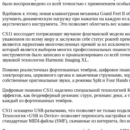
было воспроизведено со всей точностью с применением особы
Вдобавок к этому, новая клавиатурная механика Grand Feel II
улучшить динамическую нагрузку при нажатии на каждую из кла
акустического инструмента. Это позволяет облегчить вес клави
CS11 воссоздает потрясающее звучание флагманской модели ко
уважением по всему миру и заслужили себе статус роялей пре
являются лауреатами многочисленных премий за их исключител
который является выбором многих профессиональных пианистов
инструментов было записано и проанализировано со всей точ
звуковой технологии Harmonic Imaging XL.
Помимо реалистичных фортепианных тембров, цифровое пиани
электрооргана, церковного органа и заканчивая струнными, хо
собственные оригинальные звуки, а режимы Split и Four Hands
Цифровые пианино CS11 наделено специальной технологией Ka
эффектов, как бездемферный резонанс струн, резонанс деки, а
каждый из фортепианных тембров.
CS11 оснащено USB-разъемами, что позволяет не только подклю
Технология «USB to Device» позволяет переносить настройки 
стандартные MIDI-файлы (SMF), скачанные из интернета, без 