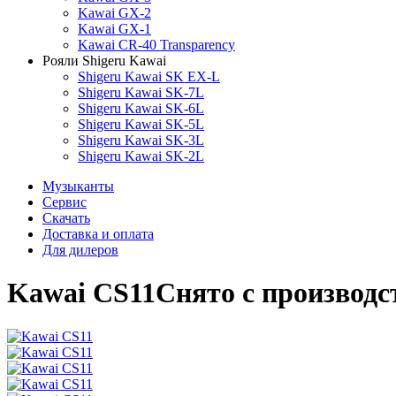
Kawai GX-2
Kawai GX-1
Kawai CR-40 Transparency
Рояли Shigeru Kawai
Shigeru Kawai SK EX-L
Shigeru Kawai SK-7L
Shigeru Kawai SK-6L
Shigeru Kawai SK-5L
Shigeru Kawai SK-3L
Shigeru Kawai SK-2L
Музыканты
Сервис
Скачать
Доставка и оплата
Для дилеров
Kawai CS11
Снято с производс