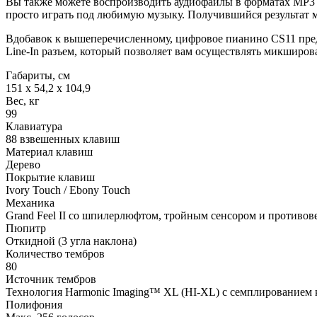
Вы также можете воспроизводить аудиофайлы в форматах MP3 
просто играть под любимую музыку. Получившийся результат 
Вдобавок к вышеперечисленному, цифровое пианино CS11 предл
Line-In разъем, который позволяет вам осуществлять микширов
Габариты, см
151 x 54,2 x 104,9
Вес, кг
99
Клавиатура
88 взвешенных клавиш
Материал клавиш
Дерево
Покрытие клавиш
Ivory Touch / Ebony Touch
Механика
Grand Feel II со шпилерлюфтом, тройным сенсором и противов
Пюпитр
Откидной (3 угла наклона)
Количество тембров
80
Источник тембров
Технология Harmonic Imaging™ XL (HI-XL) с семплированием к
Полифония