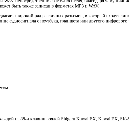
и WAV непосредственно с USB-носителя, благодаря чему пианис
может быть также записан в форматах MP3 и WAV.
агает широкий ряд различных разъемов, в который входят лине
ание аудиосигнала с ноутбука, планшета или другого цифрового 
есом
аждой из 88-и клавиш роялей Shigeru Kawai EX, Kawai EX, SK-