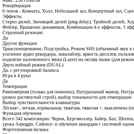
Макс. 256 голосов
Реверберация
6 типов - Комната, Холл, Небольшой зал, Концертный зал, Сце
Эффекты
Стерео дилей, Звенящий дилей (ping delay), Тройной дилей, Хо
Фейзер, Вращение динамиков, Комбинация 4-х эффектов, 3 эфф
Струнный резонанс
Да
Другие функции
Транспонирование, Подстройка, Режим SHS (объемный звук в на
усиление аудио рекордера, эквалайзер, яркость дисплея, пользов
поднятие наложенного звука (Layer) на октаву выше (для режим
Двухслойный режим (DUAL)
Да, с регулировкой баланса
Игра в 4 руки
Да
Темперация
Равномерная (только для пианино), Натуральный мажор, Нату
(ровно растянутый строй), выбор тональности для темперации
Выбор чувствительности клавиатуры
Лёгкая+, легкая, нормальная, тяжёлая, тяжелая +, выключена (п
Функция обучения
Всего 542 композиции. Черни, Бургмюллер, Байер, Бах, Шопен, 
урока Arpeggio, Cadence- и обучение аккордам с системой оцен
Фортепианная музыка