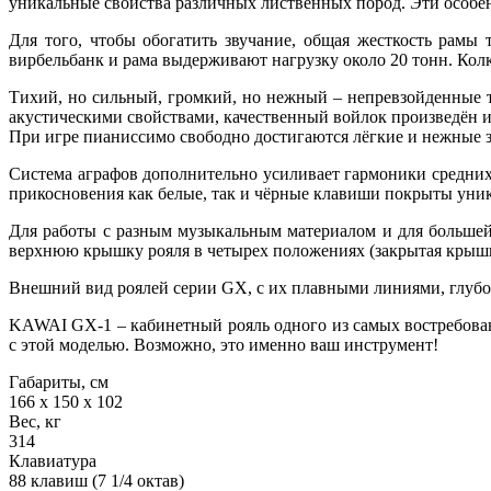
уникальные свойства различных лиственных пород. Эти особ
Для того, чтобы обогатить звучание, общая жесткость рамы 
вирбельбанк и рама выдерживают нагрузку около 20 тонн. Колк
Тихий, но сильный, громкий, но нежный – непревзойденные 
акустическими свойствами, качественный войлок произведён и
При игре пианиссимо свободно достигаются лёгкие и нежные з
Система аграфов дополнительно усиливает гармоники средних 
прикосновения как белые, так и чёрные клавиши покрыты ун
Для работы с разным музыкальным материалом и для большей
верхнюю крышку рояля в четырех положениях (закрытая крышка
Внешний вид роялей серии GX, с их плавными линиями, глубо
KAWAI GX-1 – кабинетный рояль одного из самых востребован
с этой моделью. Возможно, это именно ваш инструмент!
Габариты, см
166 х 150 х 102
Вес, кг
314
Клавиатура
88 клавиш (7 1/4 октав)