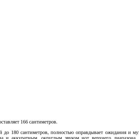
ставляет 166 сантиметров.
й до 180 сантиметров, полностью оправдывает ожидания и му
а и аккуратным, округлым звуком нот верхнего диапазона. 