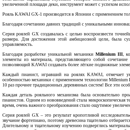
увеличенной площади деки, инструмент может с успехом испол
Рояль KAWAI GX-1 производится в Японии с применением тол
Благодаря сочетанию давних традиций с уникальными инновац
Серия роялей GX создавалась с целью воспроизвести точне
размера. Для достижения этой амбициозной цели, была с
управляемость.
Благодаря разработке уникальной механики
Millenium III
, к
элементы из материала, представляющего собой сочетание
позволяющий KAWAI создавать более лёгкие подвижные элемен
Каждый пианист, игравший на роялях KAWAI, отмечает ун
особенностью механики с применением технологии Millenium II
10 раз прочнее традиционных деревянных систем! Все эти осо
Каждая деталь рояльного механизма была основательно про
пианистов. Одним из нововведений стала микроскопическая те
время, очень важного преобразования стало ощутимое увеличе
Серия роялей GX – это результат кропотливой исследовател
звучание фортепиано, поэтому древесина тщательно отбирает
Длительному и тщательному изучению подверглись материалы 