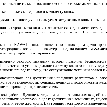
ьзоваться не только в домашних условиях и классах музыкальны
ько японских материалов и комплектующих.
иями, этот инструмент пользуется заслуженным вниманием пиа
йший контроль механики и приблизиться к динамическому диап
ущественно увеличена длина каждой клавиши. Это привело
омпания KAWAI вышла в лидеры по инновациям среди произво
 углеродного волокна и полимера, под названием
ABS-Carb
ты без ущерба для их прочности.
икально быструю механику, которая позволяет беспрепятст
I, является отсутствие реакции на смену влажности и температ
бенности приводят к тому, что обслуживание механики роялей 
анализирована для достижения наилучших результатов в раб
кстура на поверхности, соприкасающейся с молоточковым механиз
ние контроля при игре пианиссимо.
ьской работы. Лучшие материалы использованы для каждой кон
ся опытными мастерами в целях достижения насыщенных, глубоки
рамы и ребер жесткости. Внутренняя часть корпуса выполнена