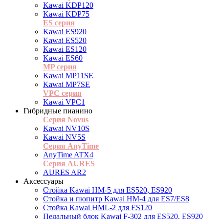
Kawai KDP120
Kawai KDP75
ES cерия
Kawai ES920
Kawai ES520
Kawai ES120
Kawai ES60
MP серия
Kawai MP11SE
Kawai MP7SE
VPC серия
Kawai VPC1
Гибридные пианино
Серия Novus
Kawai NV10S
Kawai NV5S
Серия AnyTime
AnyTime ATX4
Серия AURES
AURES AR2
Аксессуары
Стойка Kawai HM-5 для ES520, ES920
Cтойка и пюпитр Kawai HM-4 для ES7/ES8
Стойка Kawai HML-2 для ES120
Педальный блок Kawai F-302 для ES520, ES920