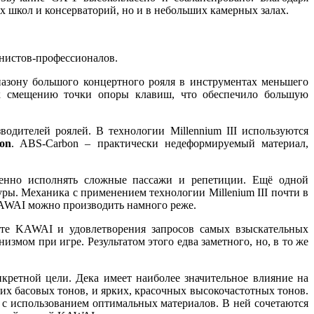
х школ и консерваторий, но и в небольших камерных залах.
нистов-профессионалов.
азону большого концертного рояля в инструментах меньшего
 к смещению точки опоры клавиш, что обеспечило большую
дителей роялей. В технологии Millennium III используются
on
. ABS-Carbon – практически недеформируемый материал,
венно исполнять сложные пассажи и репетиции. Ещё одной
уры. Механика с применением технологии Millenium III почти в
KAWAI можно производить намного реже.
оте KAWAI и удовлетворения запросов самых взыскательных
мом при игре. Результатом этого едва заметного, но, в то же
кретной цели. Дека имеет наиболее значительное влияние на
х басовых тонов, и ярких, красочных высокочастотных тонов.
 с использованием оптимальных материалов. В ней сочетаются