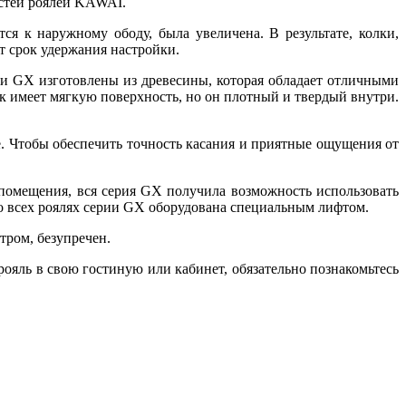
стей роялей KAWAI.
ся к наружному ободу, была увеличена. В результате, колки,
т срок удержания настройки.
и GX изготовлены из древесины, которая обладает отличными
к имеет мягкую поверхность, но он плотный и твердый внутри.
е. Чтобы обеспечить точность касания и приятные ощущения от
помещения, вся серия GX получила возможность использовать
о всех роялях серии GX оборудована специальным лифтом.
ром, безупречен.
яль в свою гостиную или кабинет, обязательно познакомьтесь