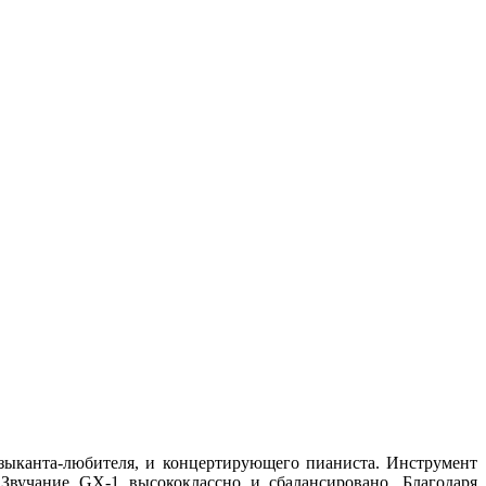
зыканта-любителя, и концертирующего пианиста. Инструмент
Звучание GX-1 высококлассно и сбалансировано. Благодаря