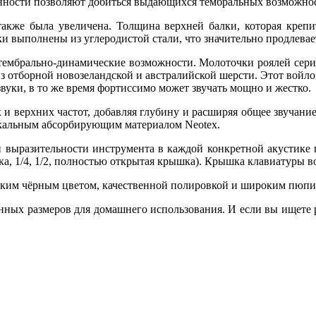
енности позволяют добиться выдающихся тембральных возможно
также была увеличена. Толщина верхней балки, которая крепит
и выполнены из углеродистой стали, что значительно продлевае
тембрально-динамические возможности. Молоточки роялей сери
з отборной новозеландской и австралийской шерсти. Этот войло
вуки, в то же время фортиссимо может звучать мощно и жестко.
и верхних частот, добавляя глубину и расширяя общее звучани
икальным абсорбирующим материалом Neotex.
 выразительности инструмента в каждой конкретной акустике 
, 1/4, 1/2, полностью открытая крышка). Крышка клавиатуры в
ким чёрным цветом, качественной полировкой и широким пюпит
ных размеров для домашнего использования. И если вы ищете ро