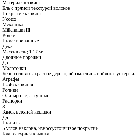
Материал клавиш
Ель с прямой текстурой волокон
Покрытие клавиш
Neotex
Механика
Millennium III
Колки
Никелированные
Дека
Массив ели; 1,17 м²
Двойные порожки
Да
Молоточки
Керн головок - красное дерево, обрамление - войлок c унтерфи
Аграфы
1 - 46 клавиши
Ролики
Одинарные, латунные
Распорки
3
Замок верхней крышки
Да
Пюпитр
5 углов наклона, износоустойчивое покрытие
Клавиатурная крышка