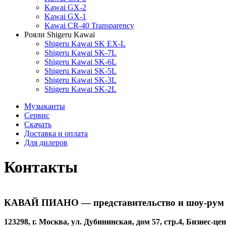
Kawai GX-2
Kawai GX-1
Kawai CR-40 Transparency
Рояли Shigeru Kawai
Shigeru Kawai SK EX-L
Shigeru Kawai SK-7L
Shigeru Kawai SK-6L
Shigeru Kawai SK-5L
Shigeru Kawai SK-3L
Shigeru Kawai SK-2L
Музыканты
Сервис
Скачать
Доставка и оплата
Для дилеров
Контакты
КАВАЙ ПИАНО
— представительство и шоу-рум
123298, г. Москва, ул. Дубининская, дом 57, стр.4, Бизнес-це