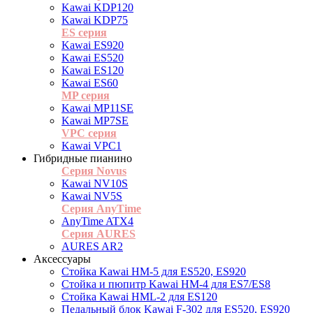
Kawai KDP120
Kawai KDP75
ES cерия
Kawai ES920
Kawai ES520
Kawai ES120
Kawai ES60
MP серия
Kawai MP11SE
Kawai MP7SE
VPC серия
Kawai VPC1
Гибридные пианино
Серия Novus
Kawai NV10S
Kawai NV5S
Серия AnyTime
AnyTime ATX4
Серия AURES
AURES AR2
Аксессуары
Стойка Kawai HM-5 для ES520, ES920
Cтойка и пюпитр Kawai HM-4 для ES7/ES8
Стойка Kawai HML-2 для ES120
Педальный блок Kawai F-302 для ES520, ES920