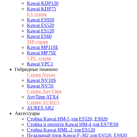
Kawai KDP120
Kawai KDP75
ES cерия
Kawai ES920
Kawai ES520
Kawai ES120
Kawai ES60
MP серия
Kawai MP11SE
Kawai MP7SE
VPC серия
Kawai VPC1
Гибридные пианино
Серия Novus
Kawai NV10S
Kawai NV5S
Серия AnyTime
AnyTime ATX4
Серия AURES
AURES AR2
Аксессуары
Стойка Kawai HM-5 для ES520, ES920
Cтойка и пюпитр Kawai HM-4 для ES7/ES8
Стойка Kawai HML-2 для ES120
Педальный блок Kawai F-302 для ES520, ES920