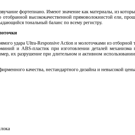
 звучание фортепиано. Имеют значение как материалы, из которы
о отобранной высококачественной прямоволокнистой ели, проше
ыдающийся тональный баланс по всему регистру.
олоточки
го удара Ultra-Responsive Action и молоточками из отборной 
миний и ABS-пластик при изготовлении деталей механизма п
мер, их разрушение при длительном и активном использовании
ирменного качества, нестандартного дизайна и невысокой цены
йлока