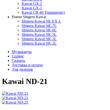
Kawai GX-2
Kawai GX-1
Kawai CR-40 Transparency
Рояли Shigeru Kawai
Shigeru Kawai SK EX-L
Shigeru Kawai SK-7L
Shigeru Kawai SK-6L
Shigeru Kawai SK-5L
Shigeru Kawai SK-3L
Shigeru Kawai SK-2L
Музыканты
Сервис
Скачать
Доставка и оплата
Для дилеров
Kawai ND-21