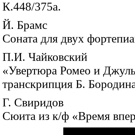
К.448/375а.
Й. Брамс
Соната для двух фортепиан
П.И. Чайковский
«Увертюра Ромео и Джуль
транскрипция Б. Бородина
Г. Свиридов
Сюита из к/ф «Время впере